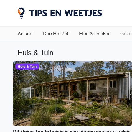
Actueel
Doe Het Zelf
Eten & Drinken
Gezo
Huis & Tuin
Huis & Tuin
Dit kleine, bonte huisje is van binnen een waar paleis