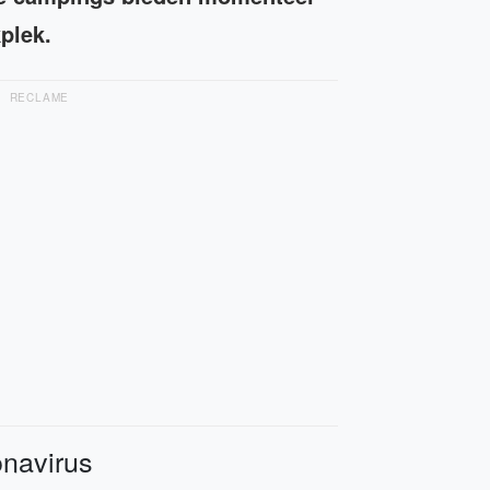
plek.
RECLAME
onavirus