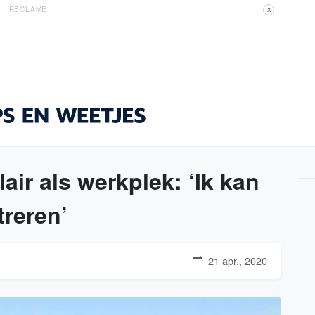
RECLAME
X
ir als werkplek: ‘Ik kan
treren’
21 apr., 2020