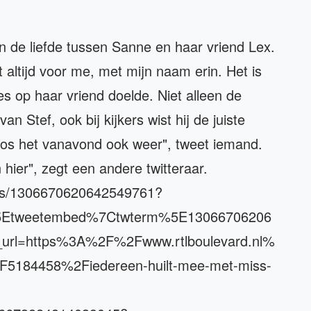
van de liefde tussen Sanne en haar vriend Lex.
dit altijd voor me, met mijn naam erin. Het is
s op haar vriend doelde. Niet alleen de
 Stef, ook bij kijkers wist hij de juiste
f Bos het vanavond ook weer", tweet iemand.
n hier", zegt een andere twitteraar.
atus/1306670620642549761?
5Etweetembed%7Ctwterm%5E13066706206
url=https%3A%2F%2Fwww.rtlboulevard.nl%
F5184458%2Fiedereen-huilt-mee-met-miss-