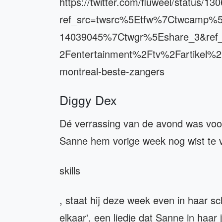
https://twitter.com/fluweel/status/
ref_src=twsrc%5Etfw%7Ctwcamp%
14039045%7Ctwgr%5Eshare_3&ref_
2Fentertainment%2Ftv%2Fartikel%2
montreal-beste-zangers
Diggy Dex
Dé verrassing van de avond was voo
Sanne hem vorige week nog wist te 
skills
, staat hij deze week even in haar s
elkaar', een liedje dat Sanne in haar