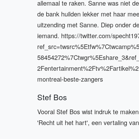
allemaal te raken. Sanne was niet de 
de bank huilden lekker met haar mee,
uitzending met Sanne. Diep onder de i
iemand. https://twitter.com/specht
ref_src=twsrc%5Etfw%7Ctwcamp%
58454272%7Ctwgr%5Eshare_3&ref_
2Fentertainment%2Ftv%2Fartikel%2
montreal-beste-zangers
Stef Bos
Vooral Stef Bos wist indruk te maken
'Recht uit het hart', een vertaling va