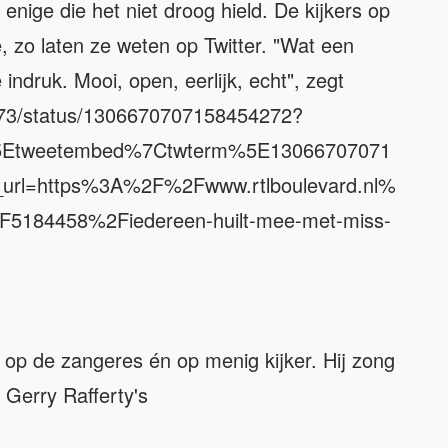
enige die het niet droog hield. De kijkers op
 zo laten ze weten op Twitter. "Wat een
ndruk. Mooi, open, eerlijk, echt", zegt
1973/status/1306670707158454272?
5Etweetembed%7Ctwterm%5E13066707071
url=https%3A%2F%2Fwww.rtlboulevard.nl%
F5184458%2Fiedereen-huilt-mee-met-miss-
 op de zangeres én op menig kijker. Hij zong
n Gerry Rafferty's