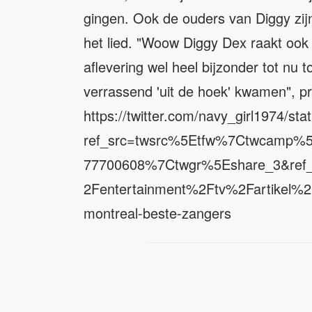
gingen. Ook de ouders van Diggy zijn 
het lied. "Woow Diggy Dex raakt ook
aflevering wel heel bijzonder tot nu
verrassend 'uit de hoek' kwamen", pr
https://twitter.com/navy_girl1974/
ref_src=twsrc%5Etfw%7Ctwcamp%
77700608%7Ctwgr%5Eshare_3&ref_
2Fentertainment%2Ftv%2Fartikel%2
montreal-beste-zangers