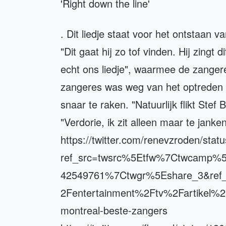
'Right down the line'
. Dit liedje staat voor het ontstaan 
"Dit gaat hij zo tof vinden. Hij zingt 
echt ons liedje", waarmee de zangere
zangeres was weg van het optreden van
snaar te raken. "Natuurlijk flikt Ste
"Verdorie, ik zit alleen maar te janke
https://twitter.com/renevzroden/st
ref_src=twsrc%5Etfw%7Ctwcamp%
42549761%7Ctwgr%5Eshare_3&ref_
2Fentertainment%2Ftv%2Fartikel%2
montreal-beste-zangers