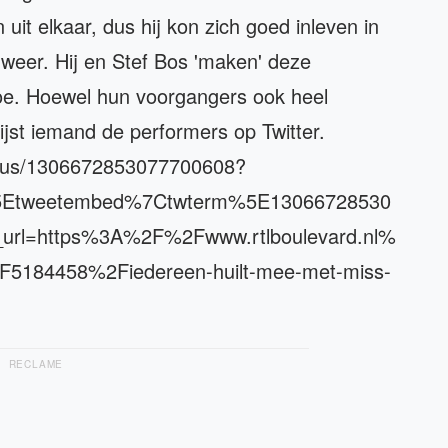
uit elkaar, dus hij kon zich goed inleven in
 weer. Hij en Stef Bos 'maken' deze
 toe. Hoewel hun voorgangers ook heel
ijst iemand de performers op Twitter.
status/1306672853077700608?
5Etweetembed%7Ctwterm%5E13066728530
url=https%3A%2F%2Fwww.rtlboulevard.nl%
F5184458%2Fiedereen-huilt-mee-met-miss-
RECLAME