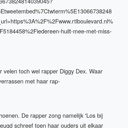
1306673824814039045?
5Etweetembed%7Ctwterm%5E13066738248
url=https%3A%2F%2Fwww.rtlboulevard.nl%
F5184458%2Fiedereen-huilt-mee-met-miss-
r velen toch wel rapper Diggy Dex. Waar
verrassen met haar rap-
choenen. De rapper zong namelijk 'Los bij
 jeugd schreef toen haar ouders uit elkaar