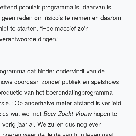
zettend populair programma is, daarvan is
er geen reden om risico’s te nemen en daarom
iet te starten. “Hoe massief zo’n
verantwoorde dingen.”
programma dat hinder ondervindt van de
hows doorgaan zonder publiek en spelshows
e productie van het boerendatingprogramma
rsie. “Op anderhalve meter afstand is verliefd
recies wat we met
Boer Zoekt Vrouw
hopen te
 vorig jaar al. We zullen dus nog even
 boeren weer de liefde van hun leven gaat