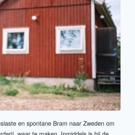
ousiaste en spontane Bram naar Zweden om
derij, waar te maken. Inmiddels is hij de