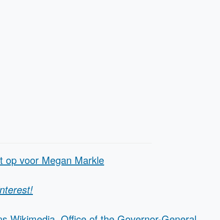
t op voor Megan Markle
nterest!
 Wikimedia, Office of the Governor-General