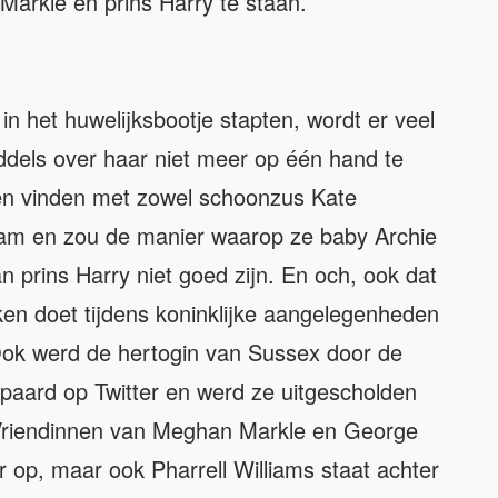
Markle en prins Harry te staan.
n het huwelijksbootje stapten, wordt er veel
oddels over haar niet meer op één hand te
nen vinden met zowel schoonzus Kate
liam en zou de manier waarop ze baby Archie
an prins Harry niet goed zijn. En och, ook dat
en doet tijdens koninklijke aangelegenheden
Ook werd de hertogin van Sussex door de
paard op Twitter en werd ze uitgescholden
Vriendinnen van Meghan Markle en George
 op, maar ook Pharrell Williams staat achter