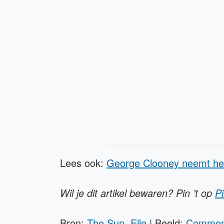
Lees ook:
George Clooney neemt he
Wil je dit artikel bewaren? Pin ’t op
Pi
Bron:
The Sun
,
Elle
| Beeld:
Commons