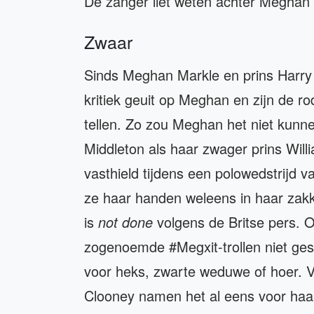
De zanger liet weten achter Meghan 
Zwaar
Sinds Meghan Markle en prins Harry i
kritiek geuit op Meghan en zijn de r
tellen. Zo zou Meghan het niet kun
Middleton als haar zwager prins Wil
vasthield tijdens een polowedstrijd v
ze haar handen weleens in haar zakk
is
not done
volgens de Britse pers. 
zogenoemde #Megxit-trollen niet ges
voor heks, zwarte weduwe of hoer. 
Clooney namen het al eens voor haar