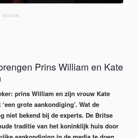
RECLAME
 brengen Prins William en Kate
n
eker: prins William en zijn vrouw Kate
 ‘een grote aankondiging’. Wat de
og niet bekend bij de experts. De Britse
de traditie van het koninklijk huis door
grijke aankondiging in de media te doen.