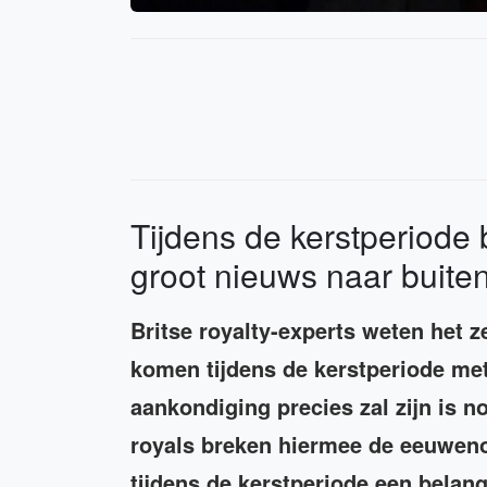
Tijdens de kerstperiode
groot nieuws naar buite
Britse royalty-experts weten het z
komen tijdens de kerstperiode met
aankondiging precies zal zijn is n
royals breken hiermee de eeuwenou
tijdens de kerstperiode een belan