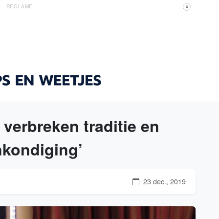
RECLAME
X
 verbreken traditie en
nkondiging’
23 dec., 2019