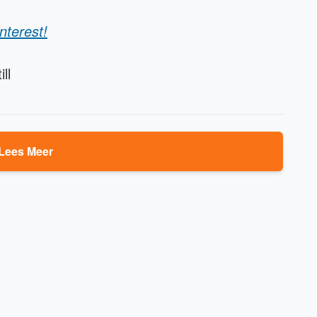
nterest!
ll
Lees Meer