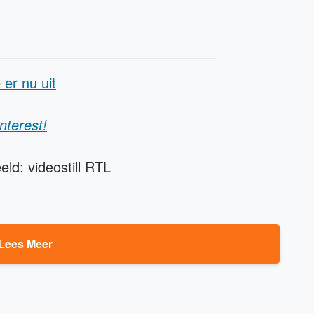
 er nu uit
nterest!
eld: videostill RTL
Lees Meer