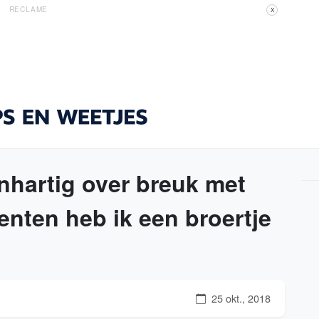
RECLAME
X
hartig over breuk met
nten heb ik een broertje
25 okt., 2018