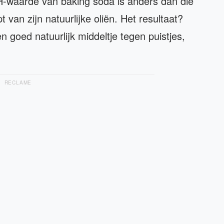
pH-waarde van baking soda is anders dan die
t van zijn natuurlijke oliën. Het resultaat?
goed natuurlijk middeltje tegen puistjes,
RECLAME