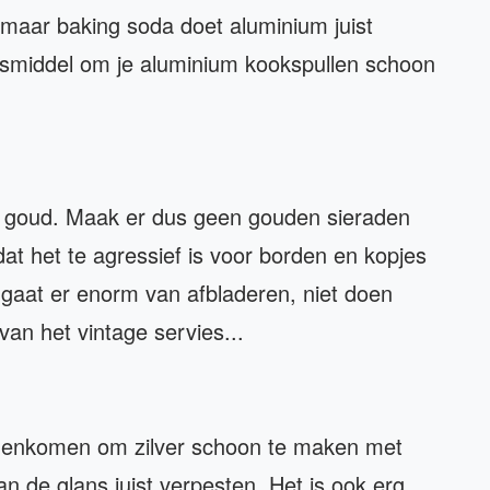
 maar baking soda doet aluminium juist
wasmiddel om je aluminium kookspullen schoon
or goud. Maak er dus geen gouden sieraden
t het te agressief is voor borden en kopjes
gaat er enorm van afbladeren, niet doen
van het vintage servies...
tegenkomen om zilver schoon te maken met
an de glans juist verpesten. Het is ook erg