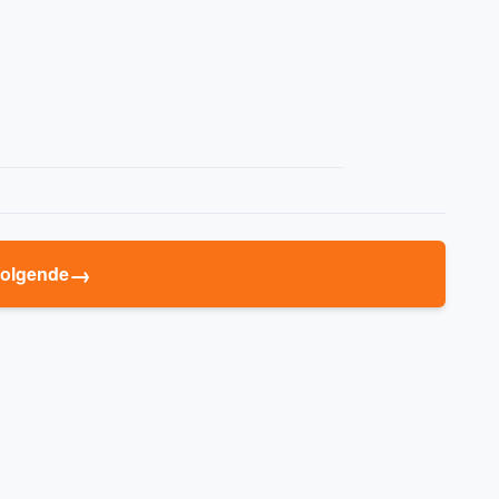
→
olgende