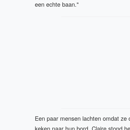
een echte baan."
Een paar mensen lachten omdat ze d
keken naar hun bord. Claire stond heel