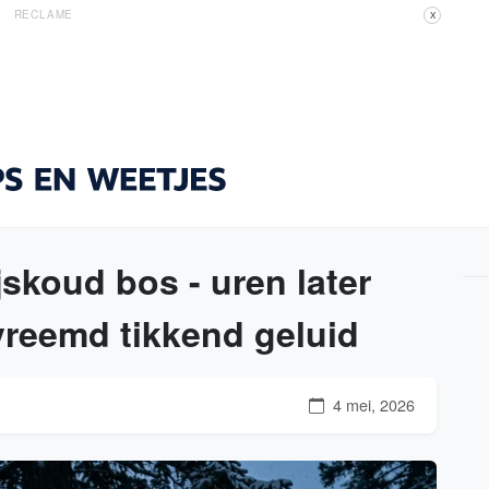
RECLAME
X
jskoud bos - uren later
 vreemd tikkend geluid
4 mei, 2026