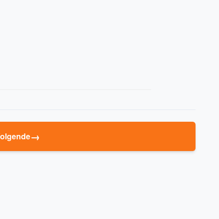
→
olgende