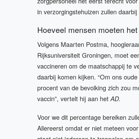
zorgpersoneel het eerst terecht voor
in verzorgingstehuizen zullen daarbij
Hoeveel mensen moeten het v
Volgens Maarten Postma, hoogleraa
Rijksuniversiteit Groningen, moet een
vaccineren om de maatschappij te ve
daarbij komen kijken. “Om ons oude le
procent van de bevolking zich zou m
vaccin”, vertelt hij aan het
AD.
Voor we dit percentage bereiken zulle
Allereerst omdat er niet meteen voor
staat niet iedereen te trappelen om e