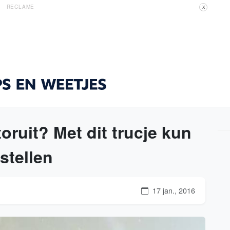
RECLAME
X
toruit? Met dit trucje kun
rstellen
17 jan., 2016