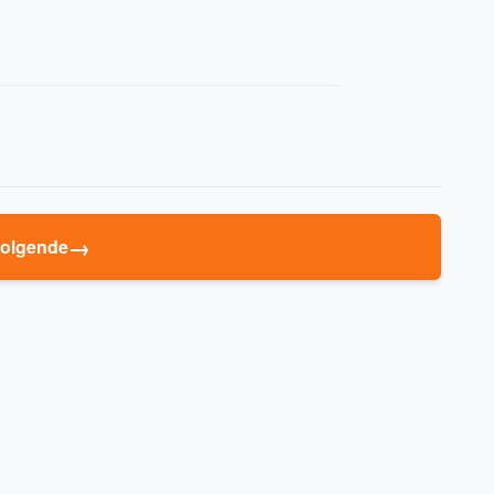
→
olgende